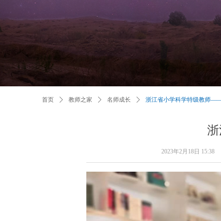
首页
ꄲ
教师之家
ꄲ
名师成长
ꄲ
浙江省小学科学特级教师—
浙
2023年2月18日
15:38