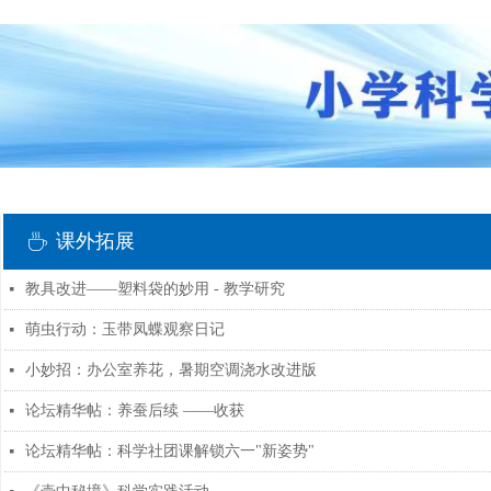
课外拓展
ꄘ
教具改进——塑料袋的妙用 - 教学研究
넷
萌虫行动：玉带凤蝶观察日记
넷
小妙招：办公室养花，暑期空调浇水改进版
넷
论坛精华帖：养蚕后续 ——收获
넷
论坛精华帖：科学社团课解锁六一"新姿势"
넷