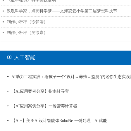
《壶中秘境》科学实践活动
넷
致敬科学家，点亮科学梦——文海凌云小学第二届梦想科技节
넷
制作小杆秤（徐梦馨）
넷
制作小杆秤（吴徐嘉）
넷
人工智能
ꁡ
끙
【AI应用案例分享】指南针寻宝
끙
【AI应用案例分享】一餐营养计算器
끙
【AI+】美图AI设计智能体RoboNe-一键处理 - AI赋能
끙