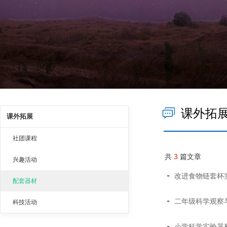
ꀃ
课外拓
课外拓展
社团课程
共
3
篇文章
兴趣活动
改进食物链套杯
끙
配套器材
二年级科学观察
끙
科技活动
小学科学实验器